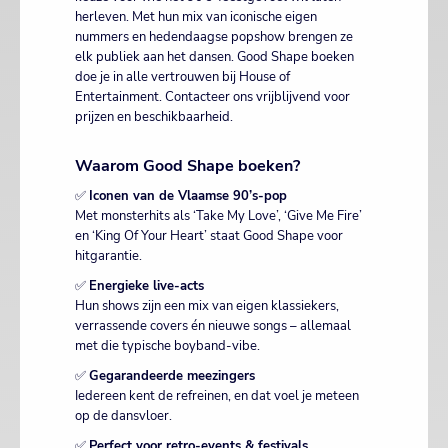
herleven. Met hun mix van iconische eigen
nummers en hedendaagse popshow brengen ze
elk publiek aan het dansen. Good Shape boeken
doe je in alle vertrouwen bij House of
Entertainment. Contacteer ons vrijblijvend voor
prijzen en beschikbaarheid.
Waarom Good Shape boeken?
✅
Iconen van de Vlaamse 90’s-pop
Met monsterhits als ‘Take My Love’, ‘Give Me Fire’
en ‘King Of Your Heart’ staat Good Shape voor
hitgarantie.
✅
Energieke live-acts
Hun shows zijn een mix van eigen klassiekers,
verrassende covers én nieuwe songs – allemaal
met die typische boyband-vibe.
✅
Gegarandeerde meezingers
Iedereen kent de refreinen, en dat voel je meteen
op de dansvloer.
✅
Perfect voor retro-events & festivals