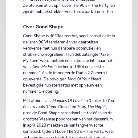
Ze blonken al uit op ‘I Love The 90’s – The Party’ en
zijn dé publiekstrekker voor throwback-concerten.
Over Good Shape
Good Shape is dé Vlaamse boyband-sensatie die in
de jaren 90 Vlaanderen én ver daarbuiten
veroverde met hun dansbare popmuziek en
strakke choreografieën. Hun debuutsingle
‘Take
My Love’
werd meteen een nationale hit, maar het
was
‘Give Me Fire’
die hen in 1994 een eerste
nummer 1 én de felbegeerde Radio 2 Zomerhit
opleverde. De opvolger
‘King Of Your Heart’
bevestigde hun sterstatus met opnieuw een
nummer 1-notering.
Met albums als
‘Maniacs Of Love’
en
‘Closer To You’
én hits zoals
‘Come Closer’
en
‘Stay The Night’
,
groeide Good Shape razendsnel uit tot één van de
grootste Vlaamse popgroepen van het decennium.
In april 2023 maakten ze hun langverwachte
comeback tijdens I Love The 90’s – The Party, waar
ze bewezen nog steeds tot de absolute top te