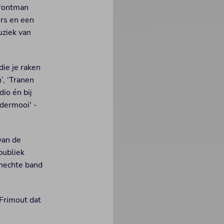
frontman
rs en een
uziek van
ie je raken
’, ‘Tranen
io én bij
dermooi' -
van de
publiek
 hechte band
Frimout dat