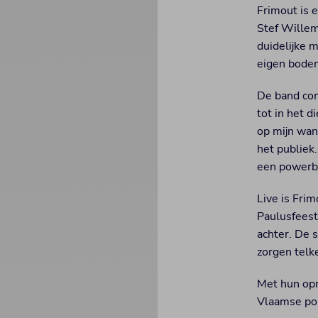
Frimout is 
Stef Wille
duidelijke 
eigen bode
De band com
tot in het d
op mijn wan
het publiek
een powerbal
Live is Fri
Paulusfeest
achter. De 
zorgen telk
Met hun opr
Vlaamse pop