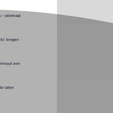
 – allemaal
els’ kregen
Frimout een
te laten