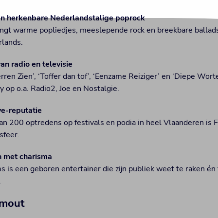
 en herkenbare Nederlandstalige poprock
ngt warme popliedjes, meeslepende rock en breekbare ballads
rlands.
n radio en televisie
erren Zien’, ‘Toffer dan tof’, ‘Eenzame Reiziger’ en ‘Diepe Wort
y op o.a. Radio2, Joe en Nostalgie.
ve-reputatie
n 200 optredens op festivals en podia in heel Vlaanderen is 
sfeer.
 met charisma
s is een geboren entertainer die zijn publiek weet te raken én 
.
imout