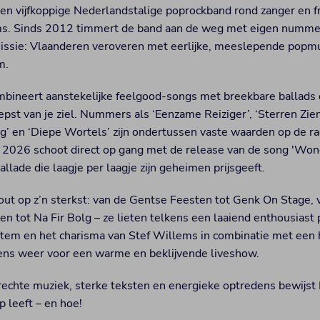
een vijfkoppige Nederlandstalige poprockband rond zanger en 
ms. Sinds 2012 timmert de band aan de weg met eigen numme
missie: Vlaanderen veroveren met eerlijke, meeslepende popm
m.
bineert aanstekelijke feelgood-songs met breekbare ballads d
iepst van je ziel. Nummers als ‘Eenzame Reiziger’, ‘Sterren Zien
g’ en ‘Diepe Wortels’ zijn ondertussen vaste waarden op de rad
. 2026 schoot direct op gang met de release van de song 'Won
lade die laagje per laagje zijn geheimen prijsgeeft.
mout op z’n sterkst: van de Gentse Feesten tot Genk On Stage, 
en tot Na Fir Bolg – ze lieten telkens een laaiend enthousiast 
stem en het charisma van Stef Willems in combinatie met een
ens weer voor een warme en beklijvende liveshow.
echte muziek, sterke teksten en energieke optredens bewijst 
 leeft – en hoe!