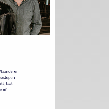
 Vlaanderen
eeslepen
kt, laat
e of
.