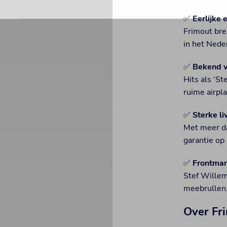
✅
Eerlijke
Frimout bre
in het Nede
✅
Bekend va
Hits als ‘St
ruime airpla
✅
Sterke li
Met meer da
garantie op 
✅
Frontman
Stef Willem
meebrullen
Over Fr