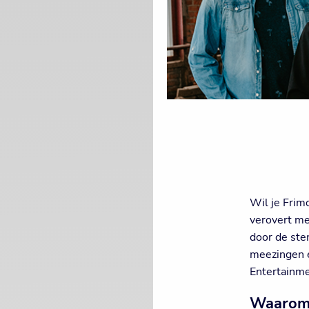
Wil je Frim
verovert me
door de ste
meezingen e
Entertainmen
Waarom 