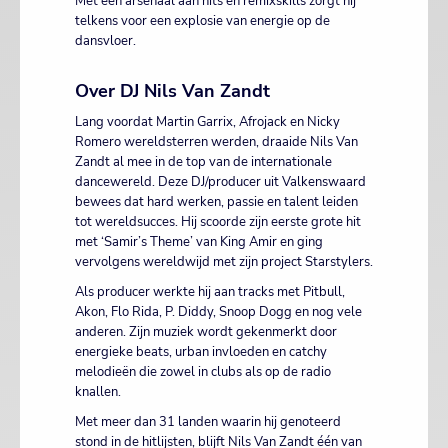
Met een arsenaal aan hits en remixskills zorgt hij
telkens voor een explosie van energie op de
dansvloer.
Over DJ Nils Van Zandt
Lang voordat Martin Garrix, Afrojack en Nicky
Romero wereldsterren werden, draaide Nils Van
Zandt al mee in de top van de internationale
dancewereld. Deze DJ/producer uit Valkenswaard
bewees dat hard werken, passie en talent leiden
tot wereldsucces. Hij scoorde zijn eerste grote hit
met ‘Samir’s Theme’ van King Amir en ging
vervolgens wereldwijd met zijn project Starstylers.
Als producer werkte hij aan tracks met Pitbull,
Akon, Flo Rida, P. Diddy, Snoop Dogg en nog vele
anderen. Zijn muziek wordt gekenmerkt door
energieke beats, urban invloeden en catchy
melodieën die zowel in clubs als op de radio
knallen.
Met meer dan 31 landen waarin hij genoteerd
stond in de hitlijsten, blijft Nils Van Zandt één van