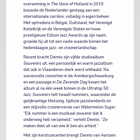
overwinning in
The Voice of Holland
in 2019
bouwde de Nederlander gestaag aan een
internationale carrière, volledig in eigen beheer.
Met optredens in België, Duitsland, het Verenigd
Koninkrijk en de Verenigde Staten en twee
prestigieuze Edison Jazz Awards op zijn naam,
groeide hij uit tot een vaste waarde binnen het
hedendaagse jazz- en croonerlandschap.
Recent bracht Dennis zijn vijfde studioalbum
Souvenirs
uit, een persoonlijk en warm jazzalbum
dat ook in Vlaanderen sterk werd onthaald. Na
succesvolle concerten in de Arenbergschouwburg
en een passage in
De Zevende Dag
kwam het
album al na één week binnen in de Ultratop 50
Jazz.
Souvenirs
telt twaalf nummers, waaronder de
gelijknamige titelsong, tijdloze jazzstandards en
een stijlvolle croonerversie van
Watermelon Sugar
.
“Elk nummer is een muzikaal souvenir dat ik
onderweg heb verzameld,” vertelt Dennis. “Ze
maken deel uit van wie ik ben als artiest.”
Met zijn kerstconcerten brengt Dennis van Aarssen