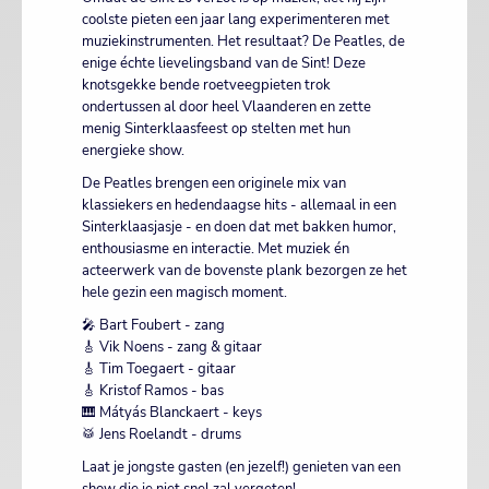
coolste pieten een jaar lang experimenteren met
muziekinstrumenten. Het resultaat? De Peatles, de
enige échte lievelingsband van de Sint! Deze
knotsgekke bende roetveegpieten trok
ondertussen al door heel Vlaanderen en zette
menig Sinterklaasfeest op stelten met hun
energieke show.
De Peatles brengen een originele mix van
klassiekers en hedendaagse hits - allemaal in een
Sinterklaasjasje - en doen dat met bakken humor,
enthousiasme en interactie. Met muziek én
acteerwerk van de bovenste plank bezorgen ze het
hele gezin een magisch moment.
🎤 Bart Foubert - zang
🎸 Vik Noens - zang & gitaar
🎸 Tim Toegaert - gitaar
🎸 Kristof Ramos - bas
🎹 Mátyás Blanckaert - keys
🥁 Jens Roelandt - drums
Laat je jongste gasten (en jezelf!) genieten van een