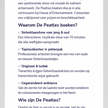
een spetterende show vol muziek én subliem
acteerwerk. De Peatles boeken doe je in alle
vertrouwen bij House of Entertainment. Contacteer
ons vrijblijvend voor prijzen en beschikbaarheid.
Waarom De Peatles boeken?
✅
Sinterklaasshow voor jong & oud
Een interactieve, muzikale show van 70 minuten
die alle leeftijden aanspreekt.
✅
Topmuzikanten in pietenpak
Professionele artiesten brengen een mix van oude
en nieuwe Sinterklaasliedjes.
✅
Origineel & ludiek
Tienerhits krijgen Sinterklaasteksten en worden op
humoristische wijze gebracht.
✅
Gegarandeerd ambiance
Van de eerste tot de laatste noot worden kinderen
én volwassenen meegezogen in het feest.
Wie zijn De Peatles?
Omdat de Sint zo verzot is op muziek, liet hij zijn