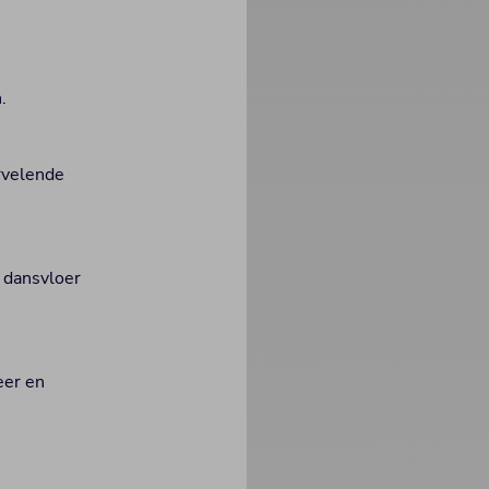
.
rvelende
e dansvloer
eer en