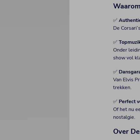
Waarom 
✅
Authenti
De Corsari’
✅
Topmuzik
Onder leidi
show vol kl
✅
Dansgara
Van Elvis P
trekken.
✅
Perfect v
Of het nu ee
nostalgie.
Over De 