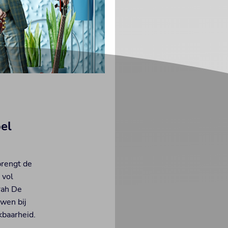
el
brengt de
 vol
rah De
uwen bij
kbaarheid.