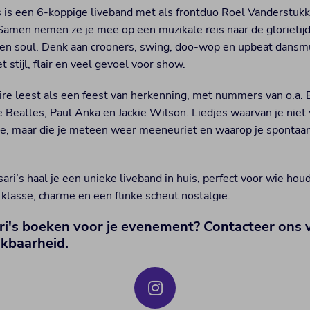
s is een 6-koppige liveband met als frontduo Roel Vanderstuk
Samen nemen ze je mee op een muzikale reis naar de glorietij
l en soul. Denk aan crooners, swing, doo-wop en upbeat dansm
 stijl, flair en veel gevoel voor show.
ire leest als een feest van herkenning, met nummers van o.a. E
 Beatles, Paul Anka en Jackie Wilson. Liedjes waarvan je niet 
e, maar die je meteen weer meeneuriet en waarop je spontaan
ri’s haal je een unieke liveband in huis, perfect voor wie hou
klasse, charme en een flinke scheut nostalgie.
ri's boeken voor je evenement? Contacteer ons v
ikbaarheid.