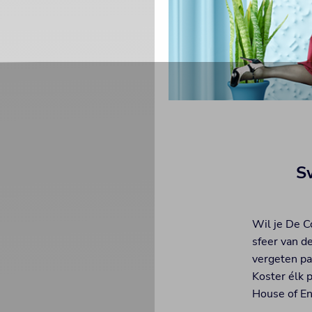
S
Wil je De C
sfeer van d
vergeten pa
Koster élk p
House of En