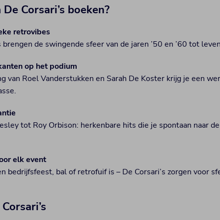
De Corsari’s boeken?
eke retrovibes
s brengen de swingende sfeer van de jaren ’50 en ’60 tot leven
anten op het podium
ng van Roel Vanderstukken en Sarah De Koster krijg je een we
asse.
ntie
resley tot Roy Orbison: herkenbare hits die je spontaan naar d
oor elk event
n bedrijfsfeest, bal of retrofuif is – De Corsari’s zorgen voor sf
Corsari’s