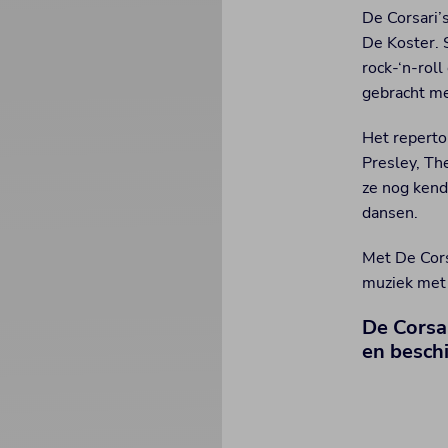
De Corsari’
De Koster. 
rock-‘n-rol
gebracht met
Het reperto
Presley, The
ze nog kend
dansen.
Met De Corsa
muziek met 
De Corsa
en besch