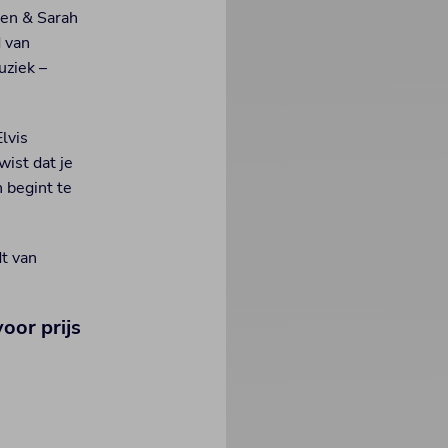
ken & Sarah
d van
uziek –
lvis
wist dat je
 begint te
dt van
oor prijs