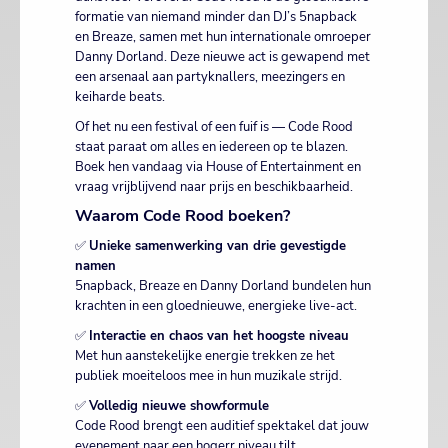
formatie van niemand minder dan DJ’s 5napback
en Breaze, samen met hun internationale omroeper
Danny Dorland. Deze nieuwe act is gewapend met
een arsenaal aan partyknallers, meezingers en
keiharde beats.
Of het nu een festival of een fuif is — Code Rood
staat paraat om alles en iedereen op te blazen.
Boek hen vandaag via House of Entertainment en
vraag vrijblijvend naar prijs en beschikbaarheid.
Waarom Code Rood boeken?
✅
Unieke samenwerking van drie gevestigde
namen
5napback, Breaze en Danny Dorland bundelen hun
krachten in een gloednieuwe, energieke live-act.
✅
Interactie en chaos van het hoogste niveau
Met hun aanstekelijke energie trekken ze het
publiek moeiteloos mee in hun muzikale strijd.
✅
Volledig nieuwe showformule
Code Rood brengt een auditief spektakel dat jouw
evenement naar een hogerr niveau tilt.