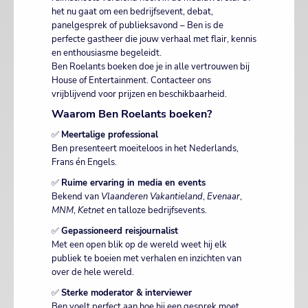
het nu gaat om een bedrijfsevent, debat,
panelgesprek of publieksavond – Ben is de
perfecte gastheer die jouw verhaal met flair, kennis
en enthousiasme begeleidt.
Ben Roelants boeken doe je in alle vertrouwen bij
House of Entertainment. Contacteer ons
vrijblijvend voor prijzen en beschikbaarheid.
Waarom Ben Roelants boeken?
✅
Meertalige professional
Ben presenteert moeiteloos in het Nederlands,
Frans én Engels.
✅
Ruime ervaring in media en events
Bekend van
Vlaanderen Vakantieland
,
Evenaar
,
MNM
,
Ketnet
en talloze bedrijfsevents.
✅
Gepassioneerd reisjournalist
Met een open blik op de wereld weet hij elk
publiek te boeien met verhalen en inzichten van
over de hele wereld.
✅
Sterke moderator & interviewer
Ben voelt perfect aan hoe hij een gesprek moet