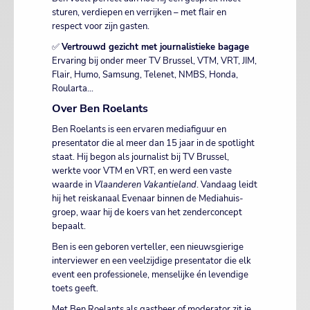
sturen, verdiepen en verrijken – met flair en
respect voor zijn gasten.
✅
Vertrouwd gezicht met journalistieke bagage
Ervaring bij onder meer TV Brussel, VTM, VRT, JIM,
Flair, Humo, Samsung, Telenet, NMBS, Honda,
Roularta...
Over Ben Roelants
Ben Roelants is een ervaren mediafiguur en
presentator die al meer dan 15 jaar in de spotlight
staat. Hij begon als journalist bij TV Brussel,
werkte voor VTM en VRT, en werd een vaste
waarde in
Vlaanderen Vakantieland
. Vandaag leidt
hij het reiskanaal Evenaar binnen de Mediahuis-
groep, waar hij de koers van het zenderconcept
bepaalt.
Ben is een geboren verteller, een nieuwsgierige
interviewer en een veelzijdige presentator die elk
event een professionele, menselijke én levendige
toets geeft.
Met Ben Roelants als gastheer of moderator zit je