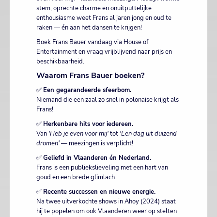
stem, oprechte charme en onuitputtelijke
enthousiasme weet Frans al jaren jong en oud te
raken — én aan het dansen te krijgen!
Boek Frans Bauer vandaag via House of
Entertainment en vraag vrijblijvend naar prijs en
beschikbaarheid.
Waarom Frans Bauer boeken?
✅
Een gegarandeerde sfeerbom.
Niemand die een zaal zo snel in polonaise krijgt als
Frans!
✅
Herkenbare hits voor iedereen.
Van
'Heb je even voor mij'
tot
'Een dag uit duizend
dromen'
— meezingen is verplicht!
✅
Geliefd in Vlaanderen én Nederland.
Frans is een publiekslieveling met een hart van
goud en een brede glimlach.
✅
Recente successen en nieuwe energie.
Na twee uitverkochte shows in Ahoy (2024) staat
hij te popelen om ook Vlaanderen weer op stelten