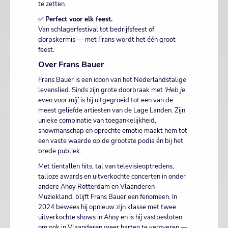
te zetten.
✅
Perfect voor elk feest.
Van schlagerfestival tot bedrijfsfeest of
dorpskermis — met Frans wordt het één groot
feest.
Over Frans Bauer
Frans Bauer is een icoon van het Nederlandstalige
levenslied. Sinds zijn grote doorbraak met
‘Heb je
even voor mij’
is hij uitgegroeid tot een van de
meest geliefde artiesten van de Lage Landen. Zijn
unieke combinatie van toegankelijkheid,
showmanschap en oprechte emotie maakt hem tot
een vaste waarde op de grootste podia én bij het
brede publiek.
Met tientallen hits, tal van televisieoptredens,
talloze awards en uitverkochte concerten in onder
andere Ahoy Rotterdam en Vlaanderen
Muziekland, blijft Frans Bauer een fenomeen. In
2024 bewees hij opnieuw zijn klasse met twee
uitverkochte shows in Ahoy en is hij vastbesloten
om ook in Vlaanderen weer harten te veroveren —