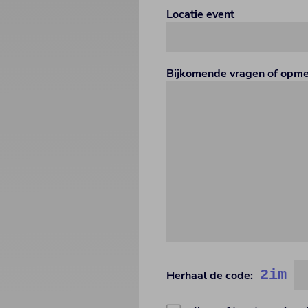
Locatie event
Bijkomende vragen of opm
2im
Herhaal de code: