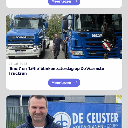
Meer lezen
06-10-2023
‘Snuit’ en ‘Liftie’ blinken zaterdag op De Warmste
Truckrun
Meer lezen