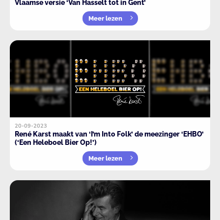
Vlaamse versie ‘Van Hasselt tot in Gent’
Meer lezen
20-09-2023
René Karst maakt van ‘I’m Into Folk’ de meezinger ‘EHBO’
(‘Een Heleboel Bier Op!’)
Meer lezen