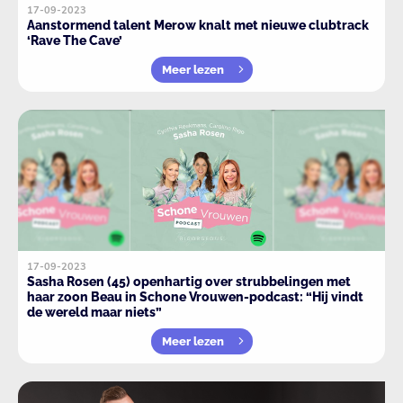
17-09-2023
Aanstormend talent Merow knalt met nieuwe clubtrack
‘Rave The Cave’
Meer lezen
17-09-2023
Sasha Rosen (45) openhartig over strubbelingen met
haar zoon Beau in Schone Vrouwen-podcast: “Hij vindt
de wereld maar niets”
Meer lezen