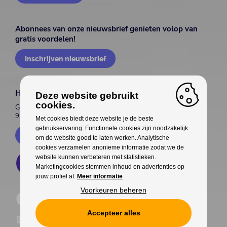
Abonnees van onze nieuwsbrief genieten volop van
gratis voordelen!
Inschrijven nieuwsbrief
House of Entertainment
Deze website gebruikt
cookies.
Gentsesteenweg 514
9300 Aalst
Met cookies biedt deze website je de beste
gebruikservaring. Functionele cookies zijn noodzakelijk
Contacteer ons
om de website goed te laten werken. Analytische
cookies verzamelen anonieme informatie zodat we de
website kunnen verbeteren met statistieken.
Marketingcookies stemmen inhoud en advertenties op
jouw profiel af.
Meer informatie
Voorkeuren beheren
Accepteer alles