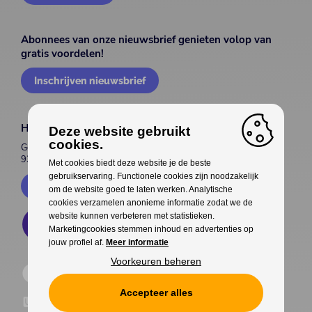
Abonnees van onze nieuwsbrief genieten volop van
gratis voordelen!
Inschrijven nieuwsbrief
House of Entertainment
Deze website gebruikt
cookies.
Gentsesteenweg 514
9300 Aalst
Met cookies biedt deze website je de beste
gebruikservaring. Functionele cookies zijn noodzakelijk
Contacteer ons
om de website goed te laten werken. Analytische
cookies verzamelen anonieme informatie zodat we de
website kunnen verbeteren met statistieken.
Marketingcookies stemmen inhoud en advertenties op
jouw profiel af.
Meer informatie
Voorkeuren beheren
Accepteer alles