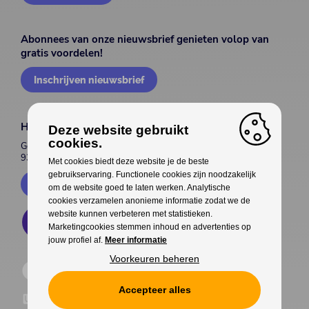
Abonnees van onze nieuwsbrief genieten volop van
gratis voordelen!
Inschrijven nieuwsbrief
House of Entertainment
Deze website gebruikt
cookies.
Gentsesteenweg 514
9300 Aalst
Met cookies biedt deze website je de beste
gebruikservaring. Functionele cookies zijn noodzakelijk
Contacteer ons
om de website goed te laten werken. Analytische
cookies verzamelen anonieme informatie zodat we de
website kunnen verbeteren met statistieken.
Marketingcookies stemmen inhoud en advertenties op
jouw profiel af.
Meer informatie
Voorkeuren beheren
Accepteer alles