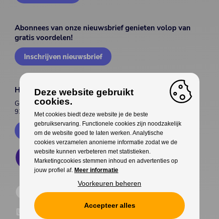
Abonnees van onze nieuwsbrief genieten volop van
gratis voordelen!
Inschrijven nieuwsbrief
House of Entertainment
Deze website gebruikt
cookies.
Gentsesteenweg 514
9300 Aalst
Met cookies biedt deze website je de beste
gebruikservaring. Functionele cookies zijn noodzakelijk
Contacteer ons
om de website goed te laten werken. Analytische
cookies verzamelen anonieme informatie zodat we de
website kunnen verbeteren met statistieken.
Marketingcookies stemmen inhoud en advertenties op
jouw profiel af.
Meer informatie
Voorkeuren beheren
Accepteer alles