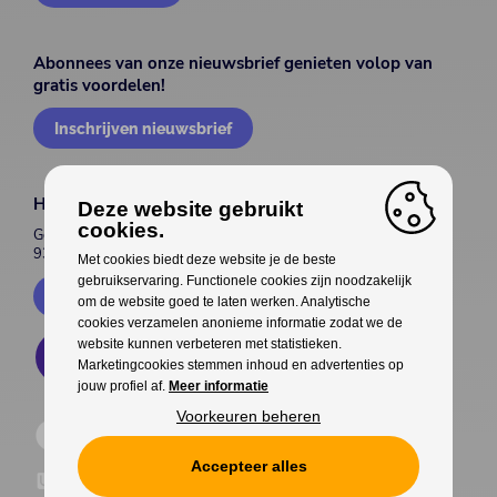
Abonnees van onze nieuwsbrief genieten volop van
gratis voordelen!
Inschrijven nieuwsbrief
House of Entertainment
Deze website gebruikt
cookies.
Gentsesteenweg 514
9300 Aalst
Met cookies biedt deze website je de beste
gebruikservaring. Functionele cookies zijn noodzakelijk
Contacteer ons
om de website goed te laten werken. Analytische
cookies verzamelen anonieme informatie zodat we de
website kunnen verbeteren met statistieken.
Marketingcookies stemmen inhoud en advertenties op
jouw profiel af.
Meer informatie
Voorkeuren beheren
Accepteer alles