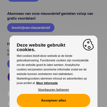
Abonnees van onze nieuwsbrief genieten volop van
gratis voordelen!
Inschrijven nieuwsbrief
House of Entertainment
Deze website gebruikt
cookies.
Gentsesteenweg 514
9300 Aalst
Met cookies biedt deze website je de beste
gebruikservaring. Functionele cookies zijn noodzakelijk
Contacteer ons
om de website goed te laten werken. Analytische
cookies verzamelen anonieme informatie zodat we de
website kunnen verbeteren met statistieken.
Marketingcookies stemmen inhoud en advertenties op
jouw profiel af.
Meer informatie
Voorkeuren beheren
Accepteer alles