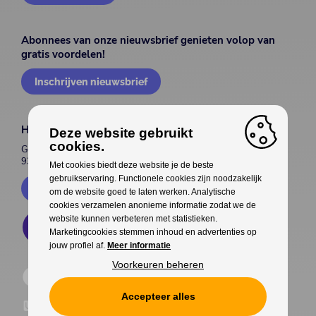
Abonnees van onze nieuwsbrief genieten volop van
gratis voordelen!
Inschrijven nieuwsbrief
House of Entertainment
Deze website gebruikt
cookies.
Gentsesteenweg 514
9300 Aalst
Met cookies biedt deze website je de beste
gebruikservaring. Functionele cookies zijn noodzakelijk
Contacteer ons
om de website goed te laten werken. Analytische
cookies verzamelen anonieme informatie zodat we de
website kunnen verbeteren met statistieken.
Marketingcookies stemmen inhoud en advertenties op
jouw profiel af.
Meer informatie
Voorkeuren beheren
Accepteer alles