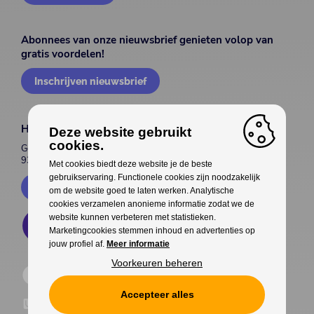
Abonnees van onze nieuwsbrief genieten volop van
gratis voordelen!
Inschrijven nieuwsbrief
House of Entertainment
Deze website gebruikt
cookies.
Gentsesteenweg 514
9300 Aalst
Met cookies biedt deze website je de beste
gebruikservaring. Functionele cookies zijn noodzakelijk
Contacteer ons
om de website goed te laten werken. Analytische
cookies verzamelen anonieme informatie zodat we de
website kunnen verbeteren met statistieken.
Marketingcookies stemmen inhoud en advertenties op
jouw profiel af.
Meer informatie
Voorkeuren beheren
Accepteer alles