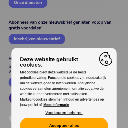
Onze diensten
Abonnees van onze nieuwsbrief genieten volop van
gratis voordelen!
Inschrijven nieuwsbrief
House of Entertainment
Deze website gebruikt
cookies.
Gentsesteenweg 514
9300 Aalst
Met cookies biedt deze website je de beste
gebruikservaring. Functionele cookies zijn noodzakelijk
Contacteer ons
om de website goed te laten werken. Analytische
cookies verzamelen anonieme informatie zodat we de
website kunnen verbeteren met statistieken.
Marketingcookies stemmen inhoud en advertenties op
jouw profiel af.
Meer informatie
Voorkeuren beheren
Accepteer alles