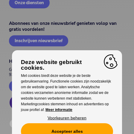
Onze diensten
Abonnees van onze nieuwsbrief genieten volop van
gratis voordelen!
Inschrijven nieuwsbrief
House of Entertainment
Deze website gebruikt
cookies.
Gentsesteenweg 514
9300 Aalst
Met cookies biedt deze website je de beste
gebruikservaring. Functionele cookies zijn noodzakelijk
Contacteer ons
om de website goed te laten werken. Analytische
cookies verzamelen anonieme informatie zodat we de
website kunnen verbeteren met statistieken.
Marketingcookies stemmen inhoud en advertenties op
jouw profiel af.
Meer informatie
Voorkeuren beheren
Accepteer alles