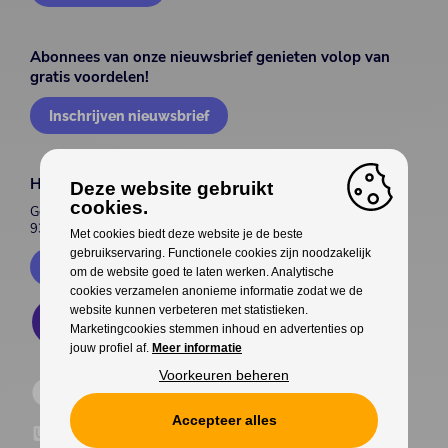
Abonnees van onze nieuwsbrief genieten volop van
gratis voordelen!
Inschrijven nieuwsbrief
House of Entertainment
Deze website gebruikt
cookies.
Gentsesteenweg 514
9300 Aalst
Met cookies biedt deze website je de beste
gebruikservaring. Functionele cookies zijn noodzakelijk
Contacteer ons
om de website goed te laten werken. Analytische
cookies verzamelen anonieme informatie zodat we de
website kunnen verbeteren met statistieken.
Marketingcookies stemmen inhoud en advertenties op
jouw profiel af.
Meer informatie
Voorkeuren beheren
Accepteer alles