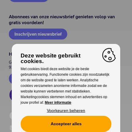
Abonnees van onze nieuwsbrief genieten volop van
gratis voordelen!
Inschrijven nieuwsbrief
House of Entertainment
Deze website gebruikt
cookies.
Gentsesteenweg 514
9300 Aalst
Met cookies biedt deze website je de beste
gebruikservaring. Functionele cookies zijn noodzakelijk
Contacteer ons
om de website goed te laten werken. Analytische
cookies verzamelen anonieme informatie zodat we de
website kunnen verbeteren met statistieken.
Marketingcookies stemmen inhoud en advertenties op
jouw profiel af.
Meer informatie
Voorkeuren beheren
Accepteer alles