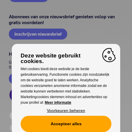
Abonnees van onze nieuwsbrief genieten volop van
gratis voordelen!
Inschrijven nieuwsbrief
House of Entertainment
Deze website gebruikt
cookies.
Gentsesteenweg 514
9300 Aalst
Met cookies biedt deze website je de beste
gebruikservaring. Functionele cookies zijn noodzakelijk
Contacteer ons
om de website goed te laten werken. Analytische
cookies verzamelen anonieme informatie zodat we de
website kunnen verbeteren met statistieken.
Marketingcookies stemmen inhoud en advertenties op
jouw profiel af.
Meer informatie
Voorkeuren beheren
Accepteer alles