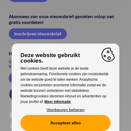
Abonnees van onze nieuwsbrief genieten volop van
gratis voordelen!
Inschrijven nieuwsbrief
House of Entertainment
Deze website gebruikt
cookies.
Gentsesteenweg 514
9300 Aalst
Met cookies biedt deze website je de beste
gebruikservaring. Functionele cookies zijn noodzakelijk
Contacteer ons
om de website goed te laten werken. Analytische
cookies verzamelen anonieme informatie zodat we de
website kunnen verbeteren met statistieken.
Marketingcookies stemmen inhoud en advertenties op
jouw profiel af.
Meer informatie
Voorkeuren beheren
Accepteer alles