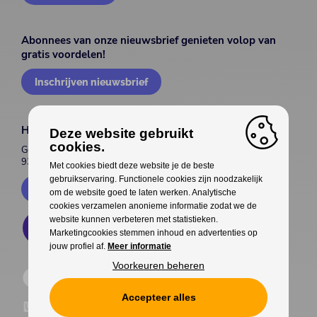
Abonnees van onze nieuwsbrief genieten volop van
gratis voordelen!
Inschrijven nieuwsbrief
House of Entertainment
Deze website gebruikt
cookies.
Gentsesteenweg 514
9300 Aalst
Met cookies biedt deze website je de beste
gebruikservaring. Functionele cookies zijn noodzakelijk
Contacteer ons
om de website goed te laten werken. Analytische
cookies verzamelen anonieme informatie zodat we de
website kunnen verbeteren met statistieken.
Marketingcookies stemmen inhoud en advertenties op
jouw profiel af.
Meer informatie
Voorkeuren beheren
Accepteer alles