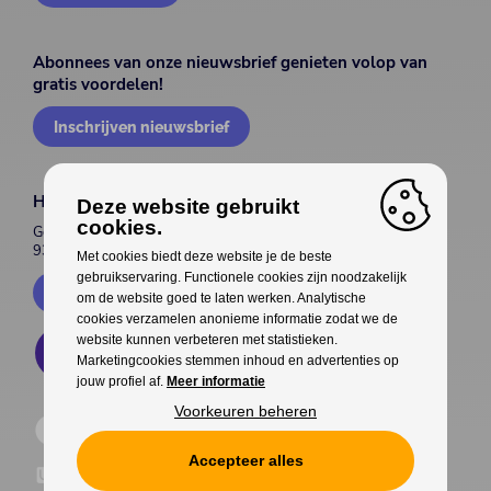
Abonnees van onze nieuwsbrief genieten volop van
gratis voordelen!
Inschrijven nieuwsbrief
House of Entertainment
Deze website gebruikt
cookies.
Gentsesteenweg 514
9300 Aalst
Met cookies biedt deze website je de beste
gebruikservaring. Functionele cookies zijn noodzakelijk
Contacteer ons
om de website goed te laten werken. Analytische
cookies verzamelen anonieme informatie zodat we de
website kunnen verbeteren met statistieken.
Marketingcookies stemmen inhoud en advertenties op
jouw profiel af.
Meer informatie
Voorkeuren beheren
Accepteer alles