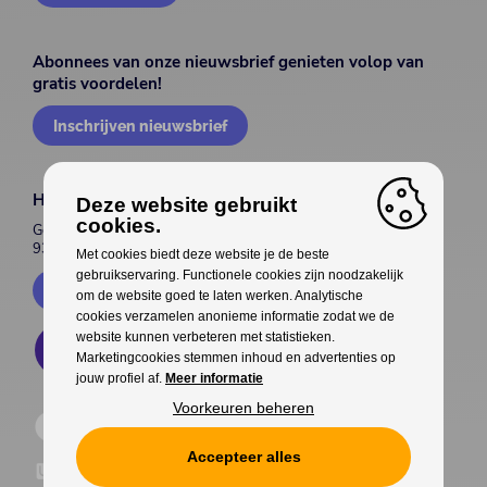
Abonnees van onze nieuwsbrief genieten volop van
gratis voordelen!
Inschrijven nieuwsbrief
House of Entertainment
Deze website gebruikt
cookies.
Gentsesteenweg 514
9300 Aalst
Met cookies biedt deze website je de beste
gebruikservaring. Functionele cookies zijn noodzakelijk
Contacteer ons
om de website goed te laten werken. Analytische
cookies verzamelen anonieme informatie zodat we de
website kunnen verbeteren met statistieken.
Marketingcookies stemmen inhoud en advertenties op
jouw profiel af.
Meer informatie
Voorkeuren beheren
Accepteer alles