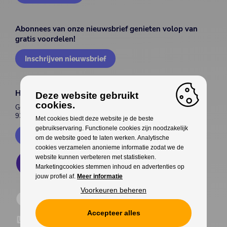
Abonnees van onze nieuwsbrief genieten volop van
gratis voordelen!
Inschrijven nieuwsbrief
House of Entertainment
Deze website gebruikt
cookies.
Gentsesteenweg 514
9300 Aalst
Met cookies biedt deze website je de beste
gebruikservaring. Functionele cookies zijn noodzakelijk
Contacteer ons
om de website goed te laten werken. Analytische
cookies verzamelen anonieme informatie zodat we de
website kunnen verbeteren met statistieken.
Marketingcookies stemmen inhoud en advertenties op
jouw profiel af.
Meer informatie
Voorkeuren beheren
Accepteer alles