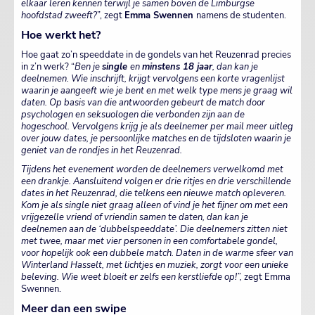
elkaar leren kennen terwijl je samen boven de Limburgse
hoofdstad zweeft?
”, zegt
Emma Swennen
namens de studenten.
Hoe werkt het?
Hoe gaat zo’n speeddate in de gondels van het Reuzenrad precies
in z’n werk? “
Ben je
single
en
minstens 18 jaar
, dan kan je
deelnemen. Wie inschrijft, krijgt vervolgens een korte vragenlijst
waarin je aangeeft wie je bent en met welk type mens je graag wil
daten. Op basis van die antwoorden gebeurt de match door
psychologen en seksuologen die verbonden zijn aan de
hogeschool. Vervolgens krijg je als deelnemer per mail meer uitleg
over jouw dates, je persoonlijke matches en de tijdsloten waarin je
geniet van de rondjes in het Reuzenrad.
Tijdens het evenement worden de deelnemers verwelkomd met
een drankje. Aansluitend volgen er drie ritjes en drie verschillende
dates in het Reuzenrad, die telkens een nieuwe match opleveren.
Kom je als single niet graag alleen of vind je het fijner om met een
vrijgezelle vriend of vriendin samen te daten, dan kan je
deelnemen aan de ‘dubbelspeeddate’. Die deelnemers zitten niet
met twee, maar met vier personen in een comfortabele gondel,
voor hopelijk ook een dubbele match. Daten in de warme sfeer van
Winterland Hasselt, met lichtjes en muziek, zorgt voor een unieke
beleving. Wie weet bloeit er zelfs een kerstliefde op!”,
zegt Emma
Swennen.
Meer dan een swipe