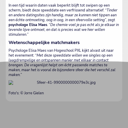
In een tijd waarin daten vaak beperkt blijft tot swipen op een
scherm, biedt deze speeddate een verfrissend alternatief. “
Tinder
en andere datingsites zijn handig, maar ze kunnen niet tippen aan
een échte ontmoeting, oog in oog, in een sfeervolle setting
”, zegt
psychologe Elisa Maes
. “
De chemie voel je pas echt als je elkaar in
levende lijve ontmoet, en dat is precies wat we hier willen
stimuleren.”
Wetenschappelijke matchmakers
Psychologe Elisa Maes van Hogeschool PXL kijkt alvast uit naar
het evenement: “
Met deze speeddate willen we singles op een
laagdrempelige en ontspannen manier met elkaar in contact
brengen. De vragenlijst helpt om écht passende matches te
maken, maar het is vooral de bijzondere sfeer die het verschil zal
maken.”
Foto's: © Jorre Gielen