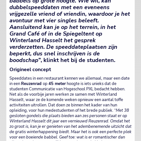
babbels op grote hoogte. Wie wil, kan
dubbelspeeddaten met een eveneens
vrijgezelle vriend of vriendin, waardoor je het
avontuur met vier singles beleeft.
Aansluitend kan je op het terrein, in het
Grand Café of in de Spiegeltent op
Winterland Hasselt het gesprek
verderzetten. De speeddateplaatsen zijn
beperkt, dus snel inschrijven is de
boodschap
”, klinkt het bij de studenten.
Origineel concept
Speeddates in een restaurant kennen we allemaal, maar een date
in een
Reuzenrad
op
45 meter
hoogte is iets unieks dat de
studenten Communicatie van Hogeschool PXL bedacht hebben.
Net als de voorbije jaren werken ze samen met Winterland
Hasselt, waar ze de komende weken opnieuw een aantal toffe
activiteiten uitrollen. Dat doen ze binnen het kader van hun
opleiding, voor hun medestudenten of het brede publiek. “
Met 38
gesloten gondels die plaats bieden aan zes personen staat er op
Winterland Hasselt dit jaar een vernieuwd Reuzenrad. Omdat het
zo groot is, kan je er genieten van het adembenemende uitzicht dat
de gratis winterhappening biedt. Maar het is ook een perfecte plek
voor een boeiende babbel. Geef toe: wat is er romantischer dan