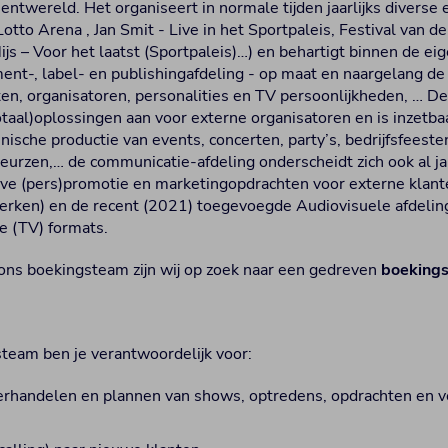
ntwereld. Het organiseert in normale tijden jaarlijks divers
 Lotto Arena , Jan Smit - Live in het Sportpaleis, Festival van
ijs – Voor het laatst (Sportpaleis)…) en behartigt binnen de e
nt-, label- en publishingafdeling - op maat en naargelang d
ten, organisatoren, personalities en TV persoonlijkheden, … De
otaal)oplossingen aan voor externe organisatoren en is inzetba
hnische productie van events, concerten, party’s, bedrijfsfeeste
beurzen,… de communicatie-afdeling onderscheidt zich ook al j
eve (pers)promotie en marketingopdrachten voor externe klan
merken) en de recent (2021) toegevoegde Audiovisuele afdeling
e (TV) formats.
 ons boekingsteam zijn wij op zoek naar een gedreven
b
oekings
team ben je verantwoordelijk voor:
rhandelen en plannen van shows, optredens, opdrachten en ve