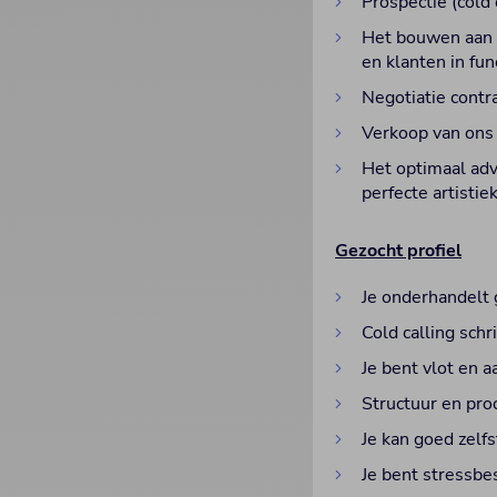
Prospectie (cold 
Het bouwen aan e
en klanten in fun
Negotiatie contra
Verkoop van ons 
Het optimaal adv
perfecte artisti
Gezocht profiel
Je onderhandelt 
Cold calling schri
Je bent vlot en 
Structuur en pro
Je kan goed zelfs
Je bent stressbe