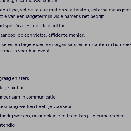
calling) naar nieuwe klanten.
en fijne, solide relatie met onze artiesten, externe managem
ctie van een langetermijn visie namens het bedrijf.
ctspecificaties met de eindklant.
aanbod, op een vlotte, efficiënte manier.
iseren en begeleiden van organisatoren en klanten in hun zoe
eke match voor hun event.
graag en sterk.
kt je niet af.
aangenaam in communicatie.
cesmatig werken heeft je voorkeur.
tandig werken, maar ook in een team kan jij je prima redden.
stendig.