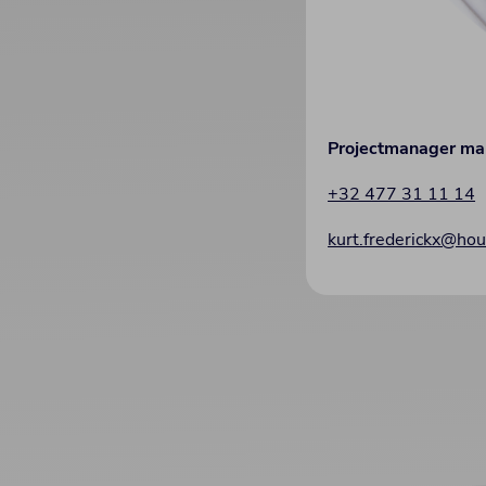
Projectmanager ma
+32 477 31 11 14
kurt.frederickx@ho