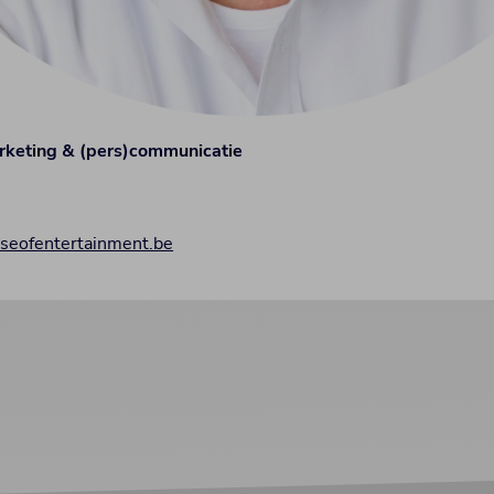
rketing & (pers)communicatie
useofentertainment.be