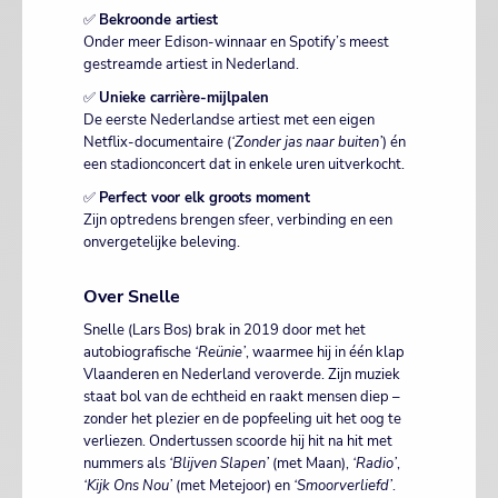
✅
Bekroonde artiest
Onder meer Edison-winnaar en Spotify’s meest
gestreamde artiest in Nederland.
✅
Unieke carrière-mijlpalen
De eerste Nederlandse artiest met een eigen
Netflix-documentaire (
‘Zonder jas naar buiten’
) én
een stadionconcert dat in enkele uren uitverkocht.
✅
Perfect voor elk groots moment
Zijn optredens brengen sfeer, verbinding en een
onvergetelijke beleving.
Over Snelle
Snelle (Lars Bos) brak in 2019 door met het
autobiografische
‘Reünie’
, waarmee hij in één klap
Vlaanderen en Nederland veroverde. Zijn muziek
staat bol van de echtheid en raakt mensen diep –
zonder het plezier en de popfeeling uit het oog te
verliezen. Ondertussen scoorde hij hit na hit met
nummers als
‘Blijven Slapen’
(met Maan),
‘Radio’
,
‘Kijk Ons Nou’
(met Metejoor) en
‘Smoorverliefd’
.