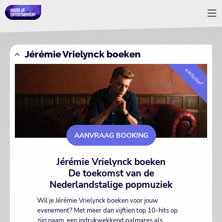
Jérémie Vrielynck boeken
exclusief
AANVRAAG BOOKING
Jérémie Vrielynck boeken
De toekomst van de
Nederlandstalige popmuziek
Wil je Jérémie Vrielynck boeken voor jouw
evenement? Met meer dan vijftien top 10-hits op
zijn naam, een indrukwekkend palmares als