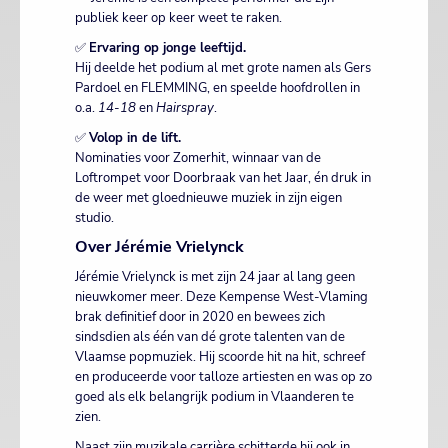
publiek keer op keer weet te raken.
✅
Ervaring op jonge leeftijd.
Hij deelde het podium al met grote namen als Gers
Pardoel en FLEMMING, en speelde hoofdrollen in
o.a.
14-18
en
Hairspray
.
✅
Volop in de lift.
Nominaties voor Zomerhit, winnaar van de
Loftrompet voor Doorbraak van het Jaar, én druk in
de weer met gloednieuwe muziek in zijn eigen
studio.
Over Jérémie Vrielynck
Jérémie Vrielynck is met zijn 24 jaar al lang geen
nieuwkomer meer. Deze Kempense West-Vlaming
brak definitief door in 2020 en bewees zich
sindsdien als één van dé grote talenten van de
Vlaamse popmuziek. Hij scoorde hit na hit, schreef
en produceerde voor talloze artiesten en was op zo
goed als elk belangrijk podium in Vlaanderen te
zien.
Naast zijn muzikale carrière schitterde hij ook in