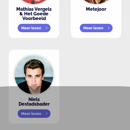
Mathias Vergels
Metejoor
& Het Goede
Voorbeeld
Meer lezen
Meer lezen
Niels
Destadsbader
Meer lezen