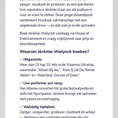
zanger, muzikant én producer, en een ijzersterke
live-reputatie is Jérémie klaar om elk podium in
vuur en vlam te zetten. Deze jonge duizendpoot
combineert muzikaal vakmanschap met een
ongekende drive — en dat voel je in elk optreden.
Boek Jérémie Vrielynck vandaag via House of
Entertainment en vraag vrijblijvend naar prijs en
beschikbaarheid.
Waarom Jérémie Vrielynck boeken?
✅
Hitgarantie.
Meer dan 15 top 10-hits in de Vlaamse Ultratop,
waaronder
“Alleen Bij Jou”
,
“Kom Jij Uit De Hemel
Vallen”
en
“Waarheid, Durven of Doen”
.
✅
Live performer pur sang.
Van intieme concerten tot grote festivalpodia en
zelfs het Sportpaleis: Jérémie brengt elk optreden
met passie en overtuiging.
✅
Veelzijdig toptalent.
Zanger, songwriter, producer, muzikant én acteur
— Jérémie is een complete performer die zijn