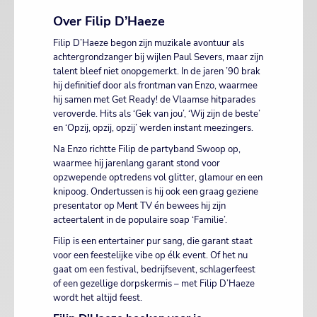
Over Filip D’Haeze
Filip D’Haeze begon zijn muzikale avontuur als
achtergrondzanger bij wijlen Paul Severs, maar zijn
talent bleef niet onopgemerkt. In de jaren ’90 brak
hij definitief door als frontman van Enzo, waarmee
hij samen met Get Ready! de Vlaamse hitparades
veroverde. Hits als ‘Gek van jou’, ‘Wij zijn de beste’
en ‘Opzij, opzij, opzij’ werden instant meezingers.
Na Enzo richtte Filip de partyband Swoop op,
waarmee hij jarenlang garant stond voor
opzwepende optredens vol glitter, glamour en een
knipoog. Ondertussen is hij ook een graag geziene
presentator op Ment TV én bewees hij zijn
acteertalent in de populaire soap ‘Familie’.
Filip is een entertainer pur sang, die garant staat
voor een feestelijke vibe op élk event. Of het nu
gaat om een festival, bedrijfsevent, schlagerfeest
of een gezellige dorpskermis – met Filip D’Haeze
wordt het altijd feest.