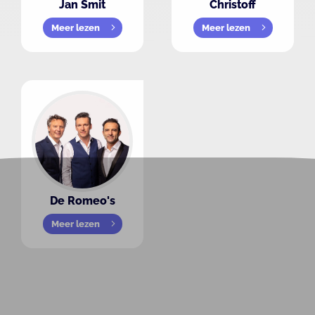
Jan Smit
Christoff
Meer lezen
Meer lezen
De Romeo's
Meer lezen