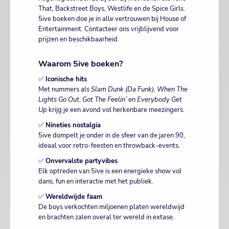
That, Backstreet Boys, Westlife en de Spice Girls.
5ive boeken doe je in alle vertrouwen bij House of
Entertainment. Contacteer ons vrijblijvend voor
prijzen en beschikbaarheid.
Waarom 5ive boeken?
✅
Iconische hits
Met nummers als
Slam Dunk (Da Funk)
,
When The
Lights Go Out
,
Got The Feelin’
en
Everybody Get
Up
krijg je een avond vol herkenbare meezingers.
✅
Nineties nostalgia
5ive dompelt je onder in de sfeer van de jaren 90,
ideaal voor retro-feesten en throwback-events.
✅
Onvervalste partyvibes
Elk optreden van 5ive is een energieke show vol
dans, fun en interactie met het publiek.
✅
Wereldwijde faam
De boys verkochten miljoenen platen wereldwijd
en brachten zalen overal ter wereld in extase.