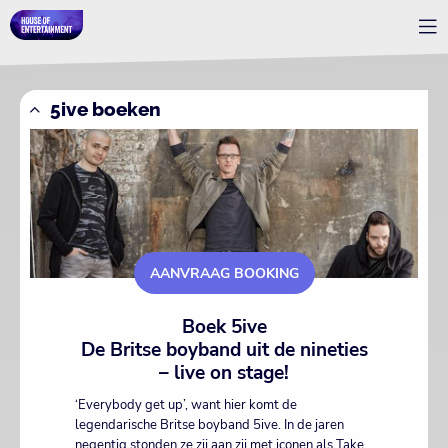
5ive boeken
AANVRAAG BOOKING
Boek 5ive
De Britse boyband uit de nineties
– live on stage!
‘Everybody get up’, want hier komt de
legendarische Britse boyband 5ive. In de jaren
negentig stonden ze zij aan zij met iconen als Take