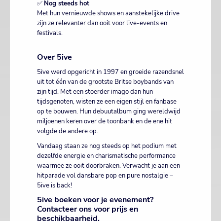
✅
Nog steeds hot
Met hun vernieuwde shows en aanstekelijke drive
zijn ze relevanter dan ooit voor live-events en
festivals.
Over 5ive
5ive werd opgericht in 1997 en groeide razendsnel
uit tot één van de grootste Britse boybands van
zijn tijd. Met een stoerder imago dan hun
tijdsgenoten, wisten ze een eigen stijl en fanbase
op te bouwen. Hun debuutalbum ging wereldwijd
miljoenen keren over de toonbank en de ene hit
volgde de andere op.
Vandaag staan ze nog steeds op het podium met
dezelfde energie en charismatische performance
waarmee ze ooit doorbraken. Verwacht je aan een
hitparade vol dansbare pop en pure nostalgie –
5ive is back!
5ive boeken voor je evenement?
Contacteer ons voor prijs en
beschikbaarheid.