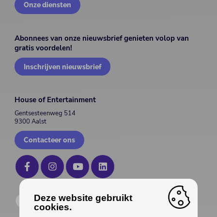
Onze diensten
Abonnees van onze nieuwsbrief genieten volop van
gratis voordelen!
Inschrijven nieuwsbrief
House of Entertainment
Gentsesteenweg 514
9300 Aalst
Contacteer ons
Deze website gebruikt
cookies.