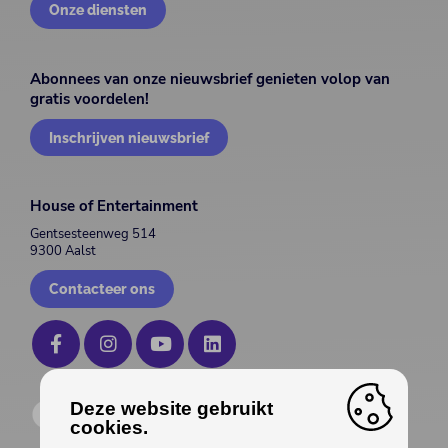
Onze diensten
Abonnees van onze nieuwsbrief genieten volop van
gratis voordelen!
Inschrijven nieuwsbrief
House of Entertainment
Gentsesteenweg 514
9300 Aalst
Contacteer ons
Deze website gebruikt
cookies.