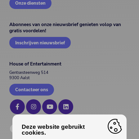
Onze diensten
Abonnees van onze nieuwsbrief genieten volop van
gratis voordelen!
Inschrijven nieuwsbrief
House of Entertainment
Gentsesteenweg 514
9300 Aalst
Contacteer ons
Deze website gebruikt
cookies.