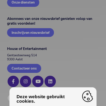
Onze diensten
Abonnees van onze nieuwsbrief genieten volop van
gratis voordelen!
Inschrijven nieuwsbrief
House of Entertainment
Gentsesteenweg 514
9300 Aalst
Contacteer ons
Deze website gebruikt
cookies.