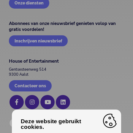
Onze diensten
Abonnees van onze nieuwsbrief genieten volop van
gratis voordelen!
Inschrijven nieuwsbrief
House of Entertainment
Gentsesteenweg 514
9300 Aalst
Contacteer ons
Deze website gebruikt
cookies.